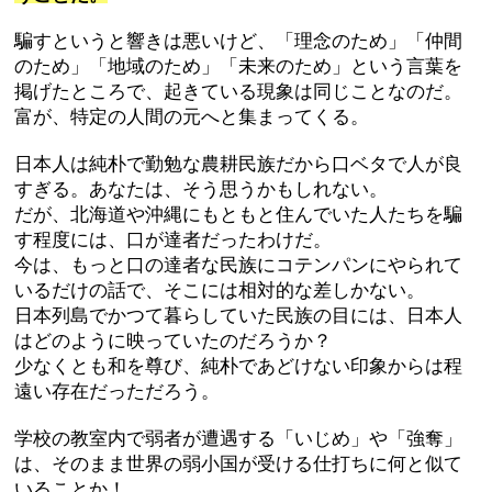
騙すというと響きは悪いけど、「理念のため」「仲間
のため」「地域のため」「未来のため」という言葉を
掲げたところで、起きている現象は同じことなのだ。
富が、特定の人間の元へと集まってくる。
日本人は純朴で勤勉な農耕民族だから口ベタで人が良
すぎる。あなたは、そう思うかもしれない。
だが、北海道や沖縄にもともと住んでいた人たちを騙
す程度には、口が達者だったわけだ。
今は、もっと口の達者な民族にコテンパンにやられて
いるだけの話で、そこには相対的な差しかない。
日本列島でかつて暮らしていた民族の目には、日本人
はどのように映っていたのだろうか？
少なくとも和を尊び、純朴であどけない印象からは程
遠い存在だっただろう。
学校の教室内で弱者が遭遇する「いじめ」や「強奪」
は、そのまま世界の弱小国が受ける仕打ちに何と似て
いることか！