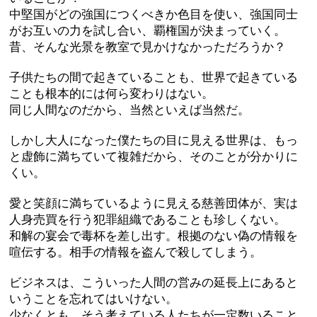
中堅国がどの強国につくべきか色目を使い、強国同士
がお互いの力を試し合い、覇権国が決まっていく。
昔、そんな光景を教室で見かけなかっただろうか？
子供たちの間で起きていることも、世界で起きている
ことも根本的には何ら変わりはない。
同じ人間なのだから、当然といえば当然だ。
しかし大人になった僕たちの目に見える世界は、もっ
と虚飾に満ちていて複雑だから、そのことが分かりに
くい。
愛と笑顔に満ちているように見える慈善団体が、実は
人身売買を行う犯罪組織であることも珍しくない。
和解の宴会で毒杯を差し出す。根拠のない偽の情報を
喧伝する。相手の情報を盗んで殺してしまう。
ビジネスは、こういった人間の営みの延長上にあると
いうことを忘れてはいけない。
少なくとも、そう考えている人たちが一定数いること