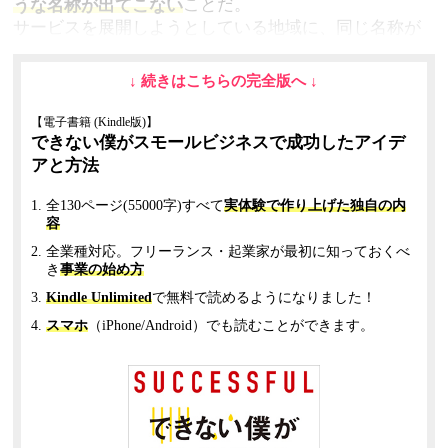
うな名称が出てこない
ことだ。
サービスを展開しようとしている地域に、同じ名称が
存在している場合、事業スタート時に大きくつまづく
ことになる。
↓ 続きはこちらの完全版へ ↓
会社名を決める時なども、つい自分の好きな英単語を
【電子書籍 (Kindle版)】
組み合わせてネーミングしたくなるものだが、あなた
できない僕がスモールビジネスで成功したアイデ
が時間をかけてひねり出した言葉も、ほぼすべて、す
アと方法
でにどこかで使われているのだ。
全130ページ(55000字)すべて
実体験で作り上げた独自の内
容
だが、すでに、使われていることは大きな問題ではな
い。
全業種対応。フリーランス・起業家が最初に知っておくべ
き
事業の始め方
どこで、誰に使われているか、が重要なのだ。
Kindle Unlimited
で無料で読めるようになりました！
スマホ
（iPhone/Android）でも読むことができます。