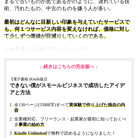
まるで古いものが悪であるかのように、遅れている技
術、汚れたもの、中古のものを嫌う人が多い。
最初はどんなに目新しい印象を与えていたサービスで
も、何１つサービス内容を変えなければ、価格に対し
て少しずつ価値が目減りしていくのである。
それを補うものがブランディングだ。
店構えが古くても一本筋が通ったステーキ専門店は、
長く愛される。
↓ 続きはこちらの完全版へ ↓
一方、同じ年月が経過している弁当屋はどうだろう？
古くなれば古くなるほど、値段を安くしなければ売れ
【電子書籍 (Kindle版)】
にくいのではないだろうか？
できない僕がスモールビジネスで成功したアイデ
アと方法
弁当屋さんで売っている８５０円の「焼肉弁当」と、
ステーキ専門店が売っている１日５０個限定の１００
全130ページ(55000字)すべて
実体験で作り上げた独自の内
容
０円の「焼肉御前」の中身が同じだったとしても、や
はり多くの人はステーキ専門店の弁当を食べてみたい
全業種対応。フリーランス・起業家が最初に知っておくべ
き
事業の始め方
と思うものである。
内容は変わらない。味も変わらない。
Kindle Unlimited
で無料で読めるようになりました！