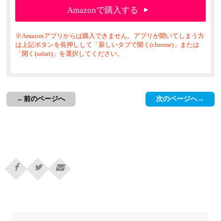
Amazonで購入する
具体的には、あなたが安い価格で提供してきたサービ
スを値上げする。もしくはサービスの質を下げてしま
※Amazonアプリからは購入できません。アプリが開いてしまう方
う。
は上記ボタンを長押しして「新しいタブで開く(chrome)」または
同時に、既存サービスよりも圧倒的に高価格のサービ
「開く(safari)」を選択してください。
スを別に立ち上げてしまうのだ。
たとえば格安ホームページ制作はどこにでもある弁当
屋にあたるだろう。
←前のページへ
次のページへ→
ステーキ専門店はコンサルや集客相談付き、デザイン
性の高いホームページ制作だと考えればいい。この価
格は別に１００万と表示しておいてもいい。
実際は受
注しなくてもいいのだから。
そして、従来の格安サービスは、直接訪問による打ち
合わせも電話受付も止めてしまう。本来弊社は１００
万円でコンサルを行う会社ですが、遠方の方は格安で
サービスをご利用できますよ、ただし一ヶ月限定５名
様までです、という位置づけに変える。
すると、不思議なもので、
薄利多売の日替わり弁当の