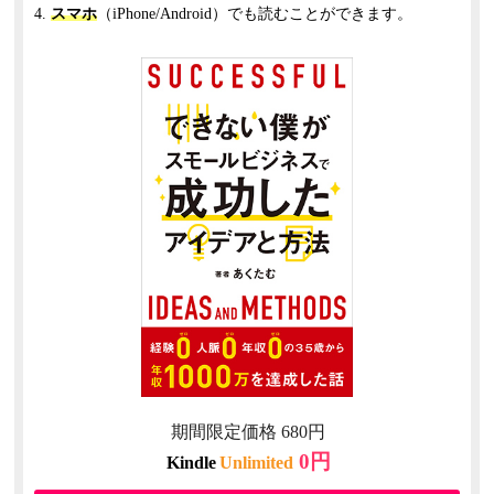
違うのはイメージだけだ。
スマホ
（iPhone/Android）でも読むことができます。
専門店で作っている個数限定の弁当だからおいしいに
違いない、という「
希少なイメージ
」と、ステーキ専
門店という高そうな店の商品をリーズナブルな価格で
買えるという「
お得感
」だ。どちらもお客さんの勝手
な思い込みでしかない。
コンビニで売っているソフトクリームと、観光牧場で
売っているソフトクリームが、同じ成分、同じ機械で
作られていたとしても、やはり多くの人が観光牧場の
ソフトクリームを食べてみたくなるのである。
ここで重要なのは、
他の商品よりも価格が高いにも関
わらず、お客さんがお得だと感じている
ことだ。
お客さんが納得していて、なおかつ利益率が高くなる
のなら、やらない選択肢はない。
もし、あなたの商品やサービスに何の特徴もなく、何
の専門性もなければ、この「希少なイメージ」と「お
期間限定価格 680円
得感」を演出することが、より利益を高めることに貢
0円
Kindle
Unlimited
献してくれる。