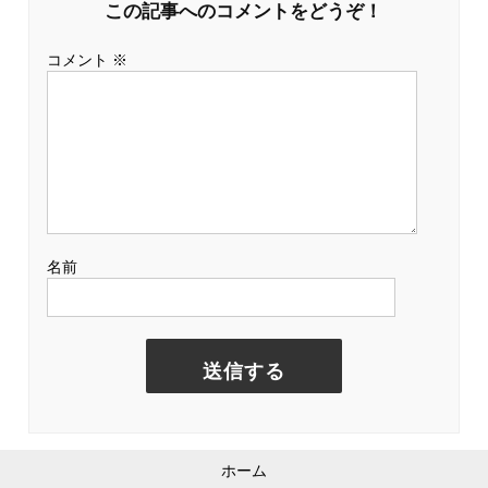
この記事へのコメントをどうぞ！
ように見えていた格安ホームページが、希少でお得な
限定プランに変わってしまう
のである。
コメント
※
さらに打ち合わせに行かなくても良いし、電話を受け
る必要がなくなる。
こちらが本当に売りたいものは格安ホームページだっ
たとしても、あえて別に高い商品を用意し、本業のか
たわらサービス価格で提供しています、とい姿勢を見
せることで、お客さんへの優位性を保つことができる
のだ。
ここで重要なのは、店舗やサービスそのものを作り変
名前
えるのではなく、
リアル空間とネット空間が決して交
わらない点を、うまく利用して自社内に別ブランドを
構築することがポイントだ。
弁当屋をいきなりステー
キ専門店に改装するのはお金がかかりすぎてリスクが
高い。
もしあなたが精肉店を開いているとしよう。仕入れル
ートはどこにも負けず、とても新鮮な肉を仕入れてい
ホーム
るのに、採算ラインぎりぎりの毎日だ。すでにコロッ